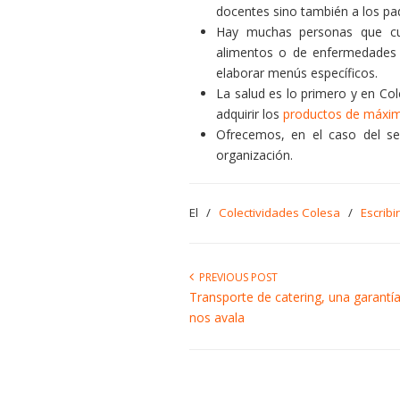
docentes sino también a los pa
Hay muchas personas que cu
alimentos o de enfermedades 
elaborar menús específicos.
La salud es lo primero y en C
adquirir los
productos de máxim
Ofrecemos, en el caso del ser
organización.
El
/
Colectividades Colesa
/
Escribi
PREVIOUS POST
Transporte de catering, una garantí
nos avala