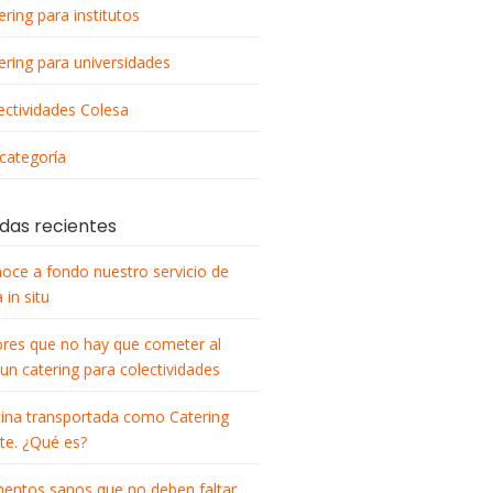
ering para institutos
ering para universidades
ectividades Colesa
 categoría
das recientes
oce a fondo nuestro servicio de
 in situ
ores que no hay que cometer al
 un catering para colectividades
ina transportada como Catering
nte. ¿Qué es?
mentos sanos que no deben faltar