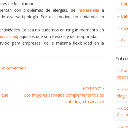
dres de los alumnos.
Cat
entan con problemas de alergias, de
intolerancia
a
Cat
de diversa tipología. Por ese motivo, no dudamos en
Col
olectividades Colesa no dudemos en ningún momento en
a calidad
, aquellos que son frescos y de temporada.
Sin
vicio para empresas, de la máxima flexibilidad en la
Entra
r un comentario
Con
cocina
NEXT POST
Err
a que
Los mejores servicios complementarios de
elegir
catering a tu alcance
Coc
Calie
Ali