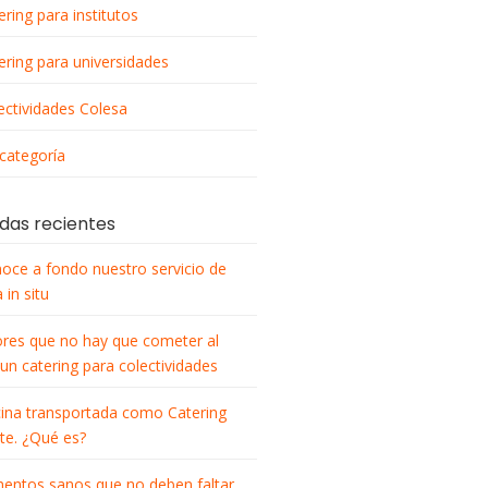
ering para institutos
ering para universidades
ectividades Colesa
 categoría
das recientes
oce a fondo nuestro servicio de
 in situ
ores que no hay que cometer al
 un catering para colectividades
ina transportada como Catering
nte. ¿Qué es?
mentos sanos que no deben faltar