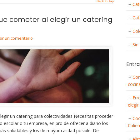
Back to Top
Cat
ue cometer al elegir un catering
Cat
Col
bir un comentario
Sin
Entra
Con
cocina
Err
elegir
legir un catering para colectividades Necesitas proceder
Coc
ro escolar o tu empresa, en pro de ofrecer a diario los
Calie
ás saludables y los de mayor calidad posible. De
Ali