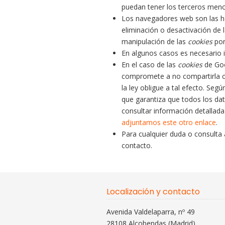
puedan tener los terceros menc
Los navegadores web son las h
eliminación o desactivación de 
manipulación de las
cookies
por
En algunos casos es necesario 
En el caso de las
cookies
de Goo
compromete a no compartirla co
la ley obligue a tal efecto. Se
que garantiza que todos los dat
consultar información detallad
adjuntamos este otro enlace
.
Para cualquier duda o consulta 
contacto.
Localización y contacto
Avenida Valdelaparra, nº 49
28108 Alcobendas (Madrid)