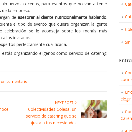
almuerzos o cenas, para eventos que no van a tener
Cat
s de la empresa.
Cat
cargan de
asesorar al cliente nutricionalmente hablando
.
uenta el tipo de evento que quiere organizar, la gente
Col
de celebración se le aconseja sobre los menús más
a los invitados.
Sin
expertos perfectamente cualificada.
ue estás organizando elígenos como servicio de catering.
Entra
Con
cocina
r un comentario
Err
elegir
NEXT POST
onoce
Colectividades Colesa, un
Coc
servicio de catering que se
Calie
ajusta a tus necesidades
Ali