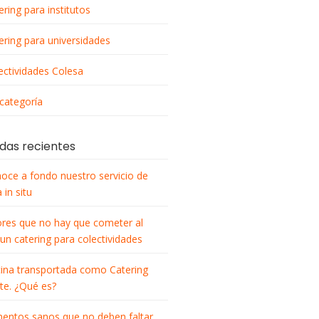
ering para institutos
ering para universidades
ectividades Colesa
 categoría
das recientes
oce a fondo nuestro servicio de
 in situ
ores que no hay que cometer al
 un catering para colectividades
ina transportada como Catering
nte. ¿Qué es?
mentos sanos que no deben faltar