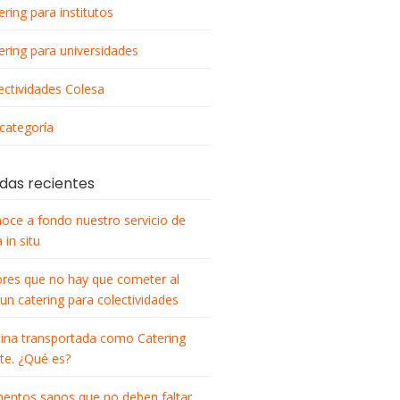
ering para institutos
ering para universidades
ectividades Colesa
 categoría
das recientes
oce a fondo nuestro servicio de
 in situ
ores que no hay que cometer al
 un catering para colectividades
ina transportada como Catering
nte. ¿Qué es?
mentos sanos que no deben faltar