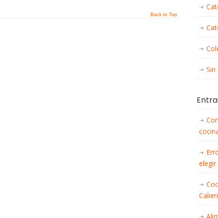
Cat
Back to Top
Cat
Col
Sin
Entra
Con
cocina
Err
elegir
Coc
Calie
Ali