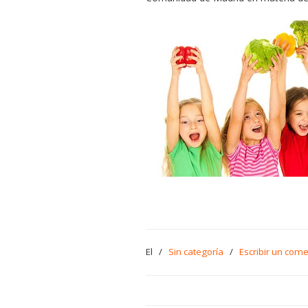
El
/
Sin categoría
/
Escribir un come