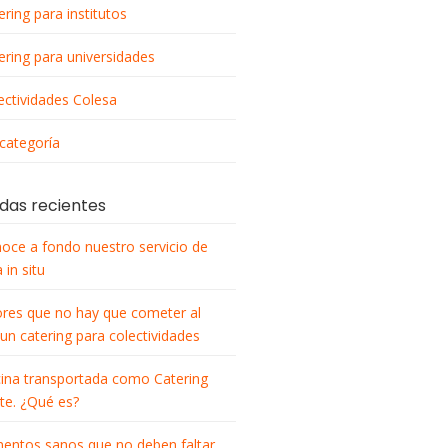
ering para institutos
ering para universidades
ectividades Colesa
 categoría
das recientes
oce a fondo nuestro servicio de
 in situ
ores que no hay que cometer al
 un catering para colectividades
ina transportada como Catering
nte. ¿Qué es?
mentos sanos que no deben faltar