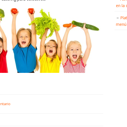
en la
Pla
menú 
ntario