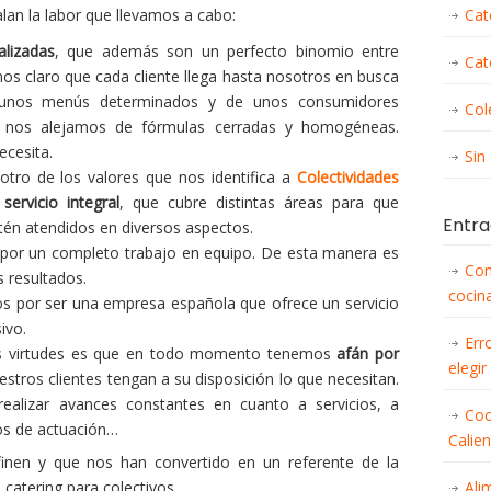
alan la labor que llevamos a cabo:
Cat
alizadas
, que además son un perfecto binomio entre
Cat
mos claro que cada cliente llega hasta nosotros en busca
e unos menús determinados y de unos consumidores
Col
re nos alejamos de fórmulas cerradas y homogéneas.
cesita.
Sin
tro de los valores que nos identifica a
Colectividades
n
servicio integral
, que cubre distintas áreas para que
Entra
tén atendidos en diversos aspectos.
r un completo trabajo en equipo. De esta manera es
Con
 resultados.
cocina
 por ser una empresa española que ofrece un servicio
ivo.
Err
as virtudes es que en todo momento tenemos
afán por
elegir
stros clientes tengan a su disposición lo que necesitan.
alizar avances constantes en cuanto a servicios, a
Coc
os de actuación…
Calie
inen y que nos han convertido en un referente de la
catering para colectivos.
Ali