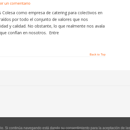
bir un comentario
s Colesa como empresa de catering para colectivos en
aídos por todo el conjunto de valores que nos
lidad y calidad. No obstante, lo que realmente nos avala
que confían en nosotros. Entre
Back to Top
uario. Si continúa navegando está dando su consentimiento para la aceptación de l