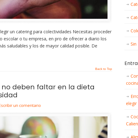
Cat
Cat
Col
legir un catering para colectividades Necesitas proceder
ro escolar o tu empresa, en pro de ofrecer a diario los
Sin
ás saludables y los de mayor calidad posible. De
Entra
Back to Top
Con
cocina
no deben faltar en la dieta
sidad
Err
elegir
Escribir un comentario
Coc
Calie
Ali