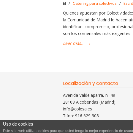
El
/
Catering para colectivos
/
Escri
Quienes apuestan por Colectividade
la Comunidad de Madrid lo hacen atr
identifican: compromiso, profesiona
son los comensales más exigentes 
Leer más...
→
Localización y contacto
Avenida Valdelaparra, nº 49
28108 Alcobendas (Madrid)
info@colesa.es
Tlfno: 916 629 308
Uso de cookies
Este sitio web utiliza cookies para que usted tenga la mejor experiencia de us