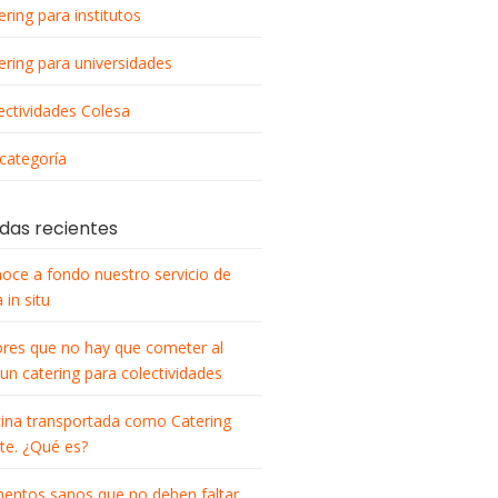
ering para institutos
ering para universidades
ectividades Colesa
 categoría
das recientes
oce a fondo nuestro servicio de
 in situ
ores que no hay que cometer al
 un catering para colectividades
ina transportada como Catering
nte. ¿Qué es?
mentos sanos que no deben faltar